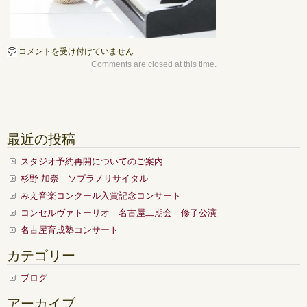
【ス
コメントを受け付けていません
タ
Comments are closed at this time.
ジ
オ
料
金
改
最近の投稿
定
の
スタジオ予約再開についてのご案内
お
知
杉野 加奈 ソプラノリサイタル
ら
みえ音楽コンクール入賞記念コンサート
せ】
9
コンセルヴァトーリオ 名古屋二期会 修了公演
月
名古屋育成塾コンサート
よ
り
カテゴリー
ス
タ
ブログ
ジ
オ
アーカイブ