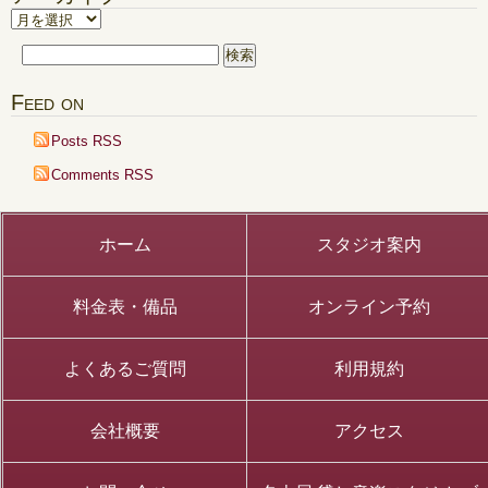
料
ア
金
ー
を
検
カ
値
索:
イ
上
Feed on
げ
ブ
さ
Posts RSS
せ
て
Comments RSS
い
た
だ
き
ホーム
スタジオ案内
ま
す。
は
料金表・備品
オンライン予約
よくあるご質問
利用規約
会社概要
アクセス