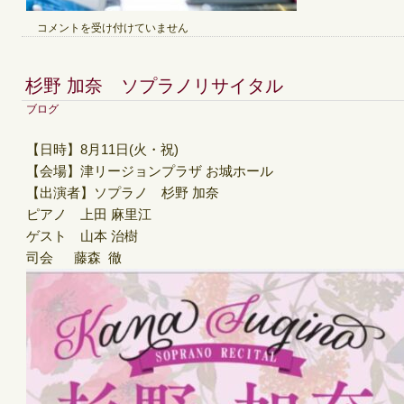
ス
コメントを受け付けていません
タ
ジ
オ
杉野 加奈 ソプラノリサイタル
予
約
ブログ
再
開
【日時】8月11日(火・祝)
に
【会場】津リージョンプラザ お城ホール
つ
い
【出演者】ソプラノ 杉野 加奈
て
ピアノ 上田 麻里江
の
ゲスト 山本 治樹
ご
案
司会 藤森 徹
内
は