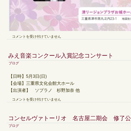
杉
コメントを受け付けていません
野
加
奈
みえ音楽コンクール入賞記念コンサート
ソ
プ
ブログ
ラ
ノ
【日時】5月3日(日)
リ
【会場】三重県文化会館大ホール
サ
イ
【出演者】 ソプラノ 杉野加奈 他
タ
み
コメントを受け付けていません
ル
え
は
音
楽
コンセルヴァトーリオ 名古屋二期会 修了公
コ
ン
ブログ
ク